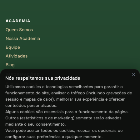
ACADEMIA
Quem Somos
Nossa Academia
Equipe
Atividades
Blog
INFORMAÇÕES
Nós respeitamos sua privacidade
Planos e Preços
Utilizamos cookies e tecnologias semelhantes para garantir o
Formas de Pagamento
funcionamento do site, analisar o tráfego (incluindo gravações de
sessão e mapas de calor), melhorar sua experiência e oferecer
Newsletter EkosFit
conteúdos personalizados.
Termos & Condições
Alguns cookies são essenciais para o funcionamento da página.
Outros (estatísticos e de marketing) somente serão ativados
Política de Privacidade
mediante o seu consentimento.
Carreira
Você pode aceitar todos os cookies, recusar os opcionais ou
configurar suas preferências a qualquer momento.
SUPORTE