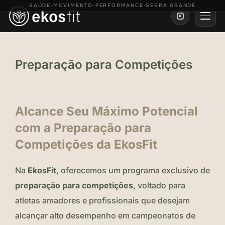
SAÚDE
MOVIMENTO
PERFORMANCE
SERRA GRANDE
•
•
•
Instagr
ALTE
Ir
para
Preparação para Competições
o
conteúdo
principal
Alcance Seu Máximo Potencial
com a Preparação para
Competições da EkosFit
Na
EkosFit
, oferecemos um programa exclusivo de
preparação para competições
, voltado para
atletas amadores e profissionais que desejam
alcançar alto desempenho em campeonatos de