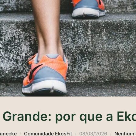
 Grande: por que a Ek
Publicado
eunecke
Comunidade EkosFit
08/03/2026
Nenhum 