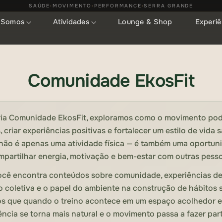
SAÚDE
MOVIMENTO
PERFORMANCE
SERRA GRANDE
•
•
•
 Somos
Atividades
Lounge & Shop
Experiê
Comunidade EkosFit
ia Comunidade EkosFit, exploramos como o movimento po
 criar experiências positivas e fortalecer um estilo de vida 
 não é apenas uma atividade física — é também uma oportun
mpartilhar energia, motivação e bem-estar com outras pesso
ocê encontra conteúdos sobre comunidade, experiências de 
 coletiva e o papel do ambiente na construção de hábitos 
s que quando o treino acontece em um espaço acolhedor e 
ência se torna mais natural e o movimento passa a fazer part