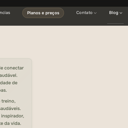
ncias
Contato
Blog
Planos e preços
de conectar
saudável.
idade de
as.
treino,
saudáveis.
inspirador,
e da vida.