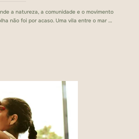
, onde a natureza, a comunidade e o movimento
lha não foi por acaso. Uma vila entre o mar …
E: POR QUE A EKOSFIT NASCEU AQUI“