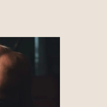
 QUE VOCÊ PODE FAZER PELO CELULAR ANTES MESMO 