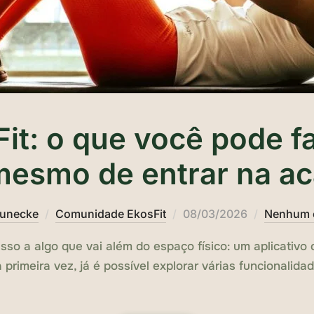
Fit: o que você pode fa
mesmo de entrar na a
Publicado
eunecke
Comunidade EkosFit
08/03/2026
Nenhum 
em
sso a algo que vai além do espaço físico: um aplicativ
rimeira vez, já é possível explorar várias funcionalidad