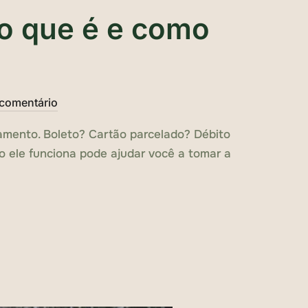
o que é e como
comentário
amento. Boleto? Cartão parcelado? Débito
o ele funciona pode ajudar você a tomar a
NA ACADEMIA: O QUE É E COMO FUNCIONA NA EKOSF