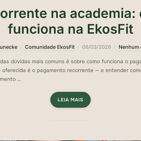
orrente na academia: 
funciona na EkosFit
Publicado
eunecke
Comunidade EkosFit
08/03/2026
Nenhum 
em
 das dúvidas mais comuns é sobre como funciona o pag
e oferecida é o pagamento recorrente — e entender com
amento …
LEIA MAIS
„PAGAMENTO RECORRENTE 