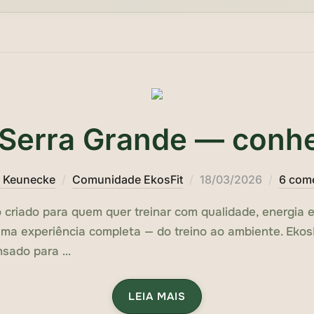
 Serra Grande — conhe
Publicado
 Keunecke
Comunidade EkosFit
18/03/2026
6 com
em
criado para quem quer treinar com qualidade, energia e
 uma experiência completa — do treino ao ambiente. Eko
nsado para …
LEIA MAIS
„EKOSFIT CHEGA EM SERR