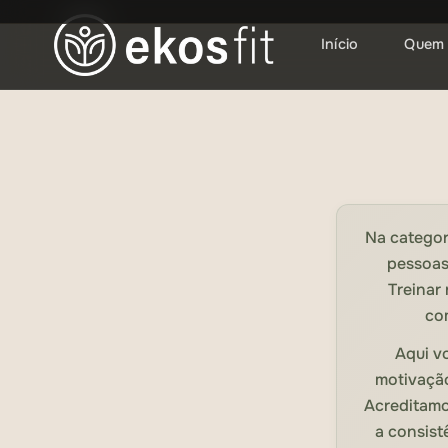
Início
Quem
Ir
para
o
conteúdo
principal
Na categor
pessoas,
Treinar
co
Aqui v
motivação
Acreditamo
a consist