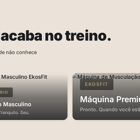
acaba no treino.
ade não conhece
EKOSFIT
RIO
Máquina Prem
io Masculino
Pronto. Quando você esti
ranquilo. Seu.