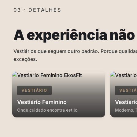
03 · DETALHES
A experiência não 
Vestiários que seguem outro padrão. Porque qualid
exceções.
VESTIÁRIO
VESTIÁ
Vestiário Feminino
Vestiár
Onde cuidado encontra estilo
Moderno. T