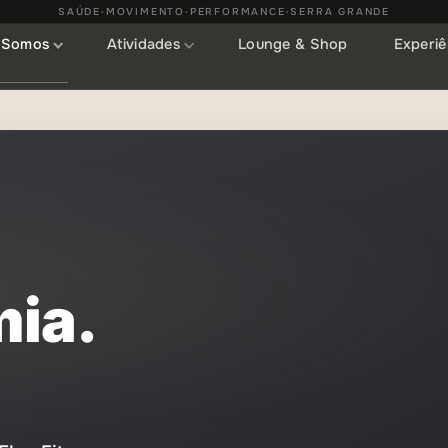
SAÚDE
MOVIMENTO
PERFORMANCE
SERRA GRANDE
•
•
•
 Somos
Atividades
Lounge & Shop
Experiê
mia.