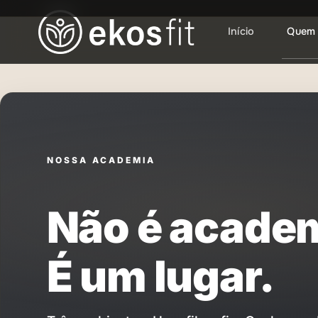
Início
Quem
Ir
para
o
conteúdo
principal
NOSSA ACADEMIA
Não é acade
É um lugar.