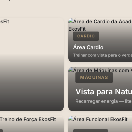
CARDIO
Área Cardio
Treinar com vista para o verd
MÁQUINAS
Vista para Nat
Recarregar energia — lit