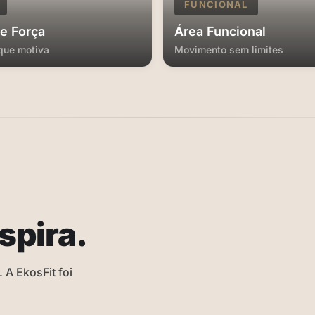
FUNCIONAL
de Força
Área Funcional
que motiva
Movimento sem limites
spira.
 A EkosFit foi