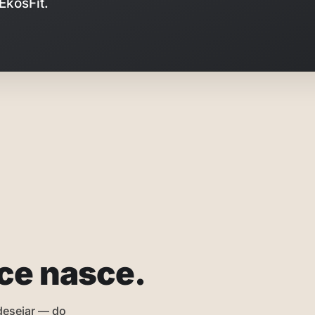
EkosFit.
ce nasce.
desejar — do