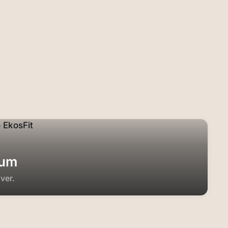
ium
ver.