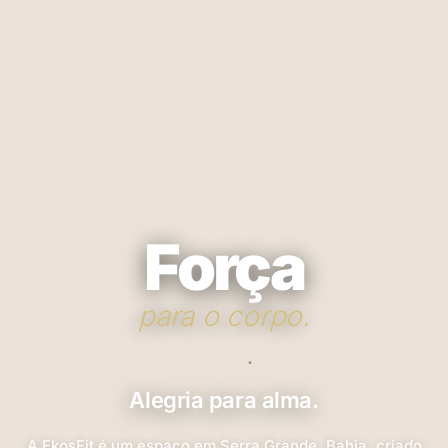
Força
para o corpo.
·
Alegria para alma.
A EkosFit é um espaço em Serra Grande, Bahia, criado