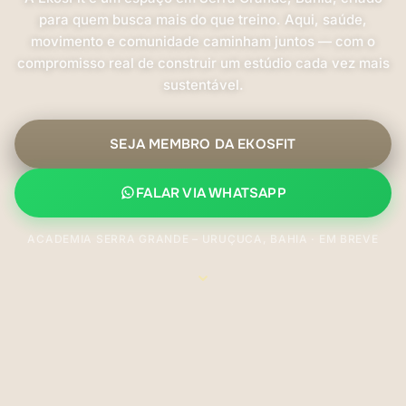
para quem busca mais do que treino. Aqui, saúde,
movimento e comunidade caminham juntos — com o
compromisso real de construir um estúdio cada vez mais
sustentável.
SEJA MEMBRO DA EKOSFIT
FALAR VIA WHATSAPP
ACADEMIA SERRA GRANDE – URUÇUCA, BAHIA · EM BREVE
⌄