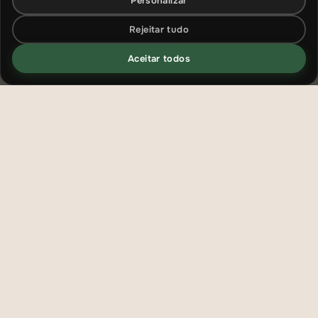
Personalizar
Rejeitar tudo
Aceitar todos
Quando alguém decide começar a treinar, uma
dúvida aparece com frequência:
é melhor fazer
musculação ou treino funcional?
Ambos os métodos são populares nas academias e
oferecem diversos benefícios para a saúde e o
condicionamento físico. No entanto, cada tipo de
treino tem características diferentes e pode
atender melhor a determinados objetivos.